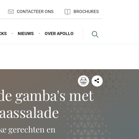
CONTACTEER ONS
BROCHURES
CKS
NIEUWS
OVER APOLLO
naassalade
ke gerechten en