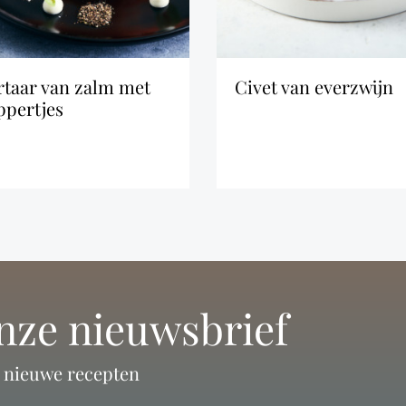
civet van everzwijn
ppertjes
onze nieuwsbrief
n nieuwe recepten