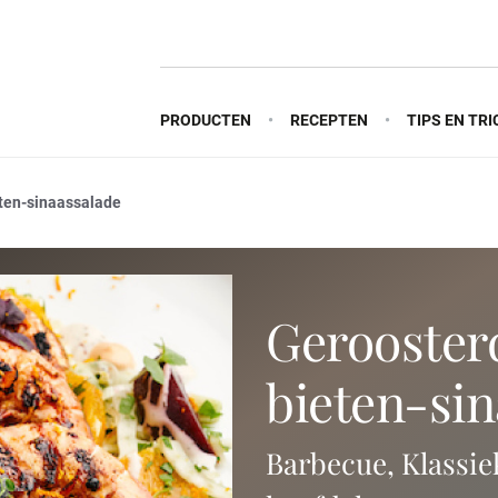
PRODUCTEN
RECEPTEN
TIPS EN TRI
ten-sinaassalade
geroosterde gamba's met
bieten-si
Barbecue, Klassie