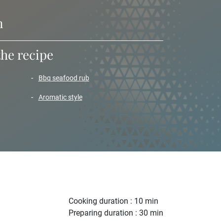
n
the recipe
bbq seafood rub
aromatic style
Cooking duration : 10 min
Preparing duration : 30 min