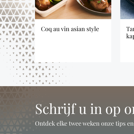
coq au vin asian style
tartaar van zalm met
gelte
ka
Schrijf u in op 
Ontdek elke twee weken onze tips e