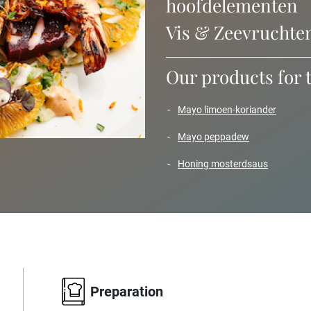
hoofdelementen
Vis & Zeevruchte
Our products for 
mayo limoen-koriander
mayo peppadew
honing mosterdsaus
Preparation