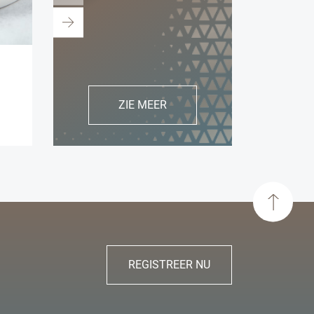
vongole met fregula
lauwe salade van
bietjes
en cho
ZIE MEER
REGISTREER NU