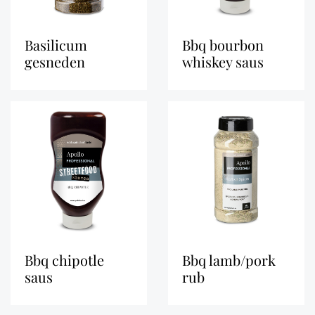
basilicum
bbq bourbon
gesneden
whiskey saus
bbq chipotle
bbq lamb/pork
saus
rub