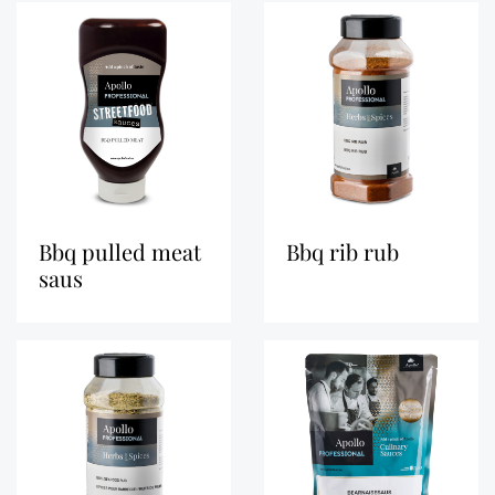
bbq pulled meat
bbq rib rub
saus