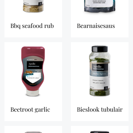
bbq seafood rub
bearnaisesaus
beetroot garlic
bieslook tubulair