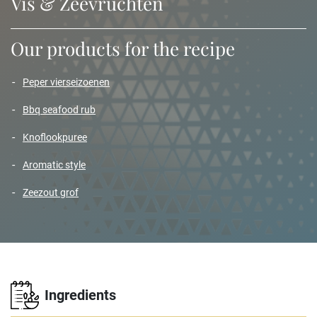
Vis & Zeevruchten
Our products for the recipe
peper vierseizoenen
bbq seafood rub
knoflookpuree
aromatic style
zeezout grof
Ingredients