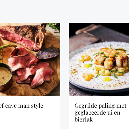
eef cave man style
gegrilde paling met
geglaceerde ui en
bierlak