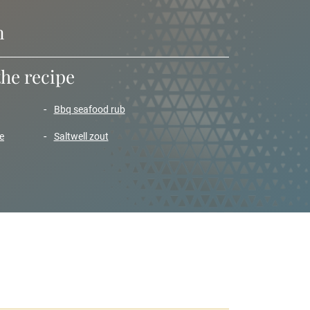
n
the recipe
bbq seafood rub
e
saltwell zout