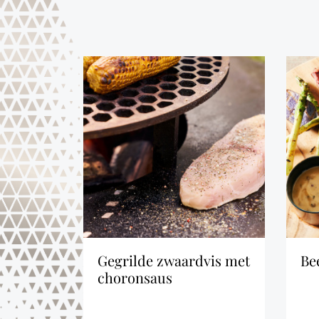
gegrilde zwaardvis met
b
s
choronsaus