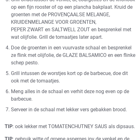
op een fijn rooster of op een plancha bakplaat. Kruid de
groenten met de
PROVENÇAALSE MELANGE
,
KRUIDENMELANGE VOOR GROENTEN
,
PEPER ZWART
en
SALTWELL
ZOUT
en besprenkel met
wat olijfolie. Grill de tomaatjes later apart.
Doe de groenten in een vuurvaste schaal en besprenkel
ze flink met olijfolie,
de
GLAZE BALSAMICO
en een flinke
schep pesto.
Grill intussen de worstjes kort op de barbecue, doe dit
ook met de tomaatjes.
Meng alles in de schaal en verhit deze nog even op de
barbecue.
Serveer in de schaal met lekker vers gebakken brood.
TIP
: ook lekker met
TOMATENCHUTNEY SAUS
als dipsaus.
TIP
: gebruik witte of groene asperges ipv de venkel en de