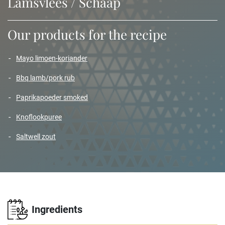
Lamsvlees / Schaap
Our products for the recipe
mayo limoen-koriander
bbq lamb/pork rub
paprikapoeder smoked
knoflookpuree
saltwell zout
Ingredients