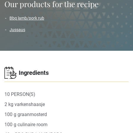
Our products for the recipe
bbq lamb/pork rub
jussaus
Ingredients
10 PERSON(S)
2 kg varkenshaasje
100 g graanmosterd
100 g culinaire room