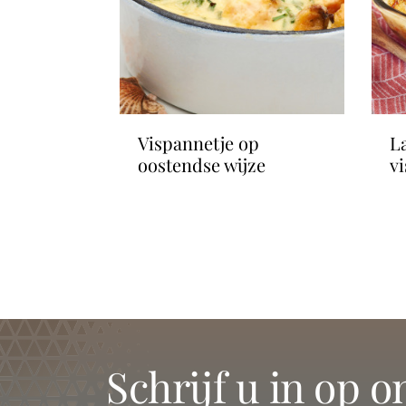
roketten
vispannetje op
lasagne roll-ups van
oostendse wijze
v
schrijf u in op 