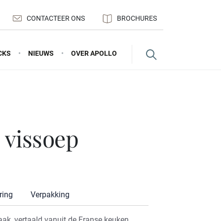
CONTACTEER ONS
BROCHURES
CKS
NIEUWS
OVER APOLLO
e vissoep
ring
Verpakking
ak, vertaald vanuit de Franse keuken.