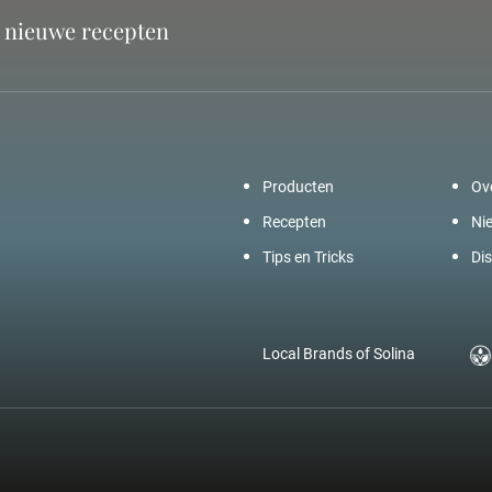
n nieuwe recepten
Producten
Ov
Recepten
Ni
Tips en Tricks
Dis
Local Brands of Solina