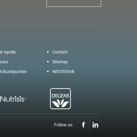
er Apollo
Contact
euws
Sitemap
tributiepunten
NEXTERA®
Follow us: