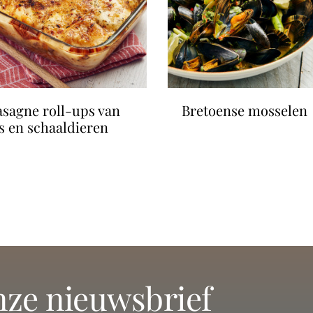
bretoense mosselen
is en schaaldieren
onze nieuwsbrief