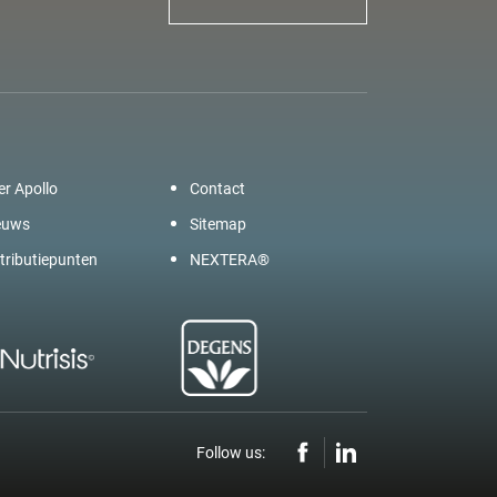
er Apollo
Contact
euws
Sitemap
tributiepunten
NEXTERA®
Follow us: