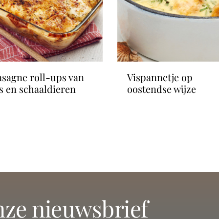
vispannetje op
is en schaaldieren
oostendse wijze
onze nieuwsbrief