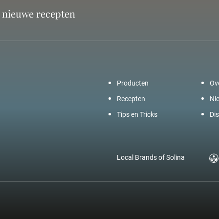
n nieuwe recepten
Producten
Ov
Recepten
Ni
Tips en Tricks
Dis
Local Brands of Solina