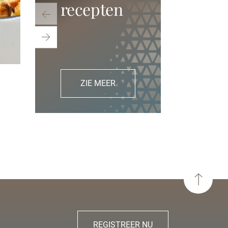
recepten
bretoense mosselen
bouillai
ZIE MEER
REGISTREER NU