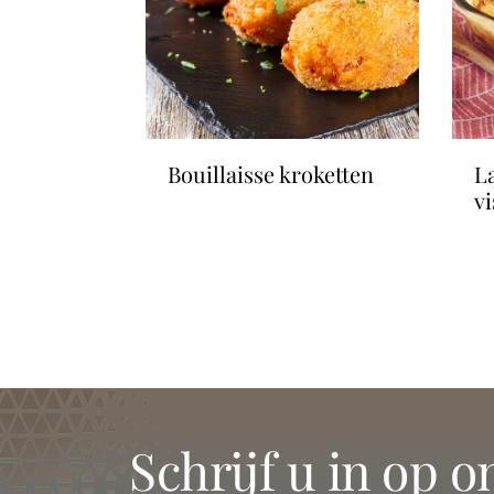
sselen
bouillaisse kroketten
lasagne roll-ups van
v
schrijf u in op 