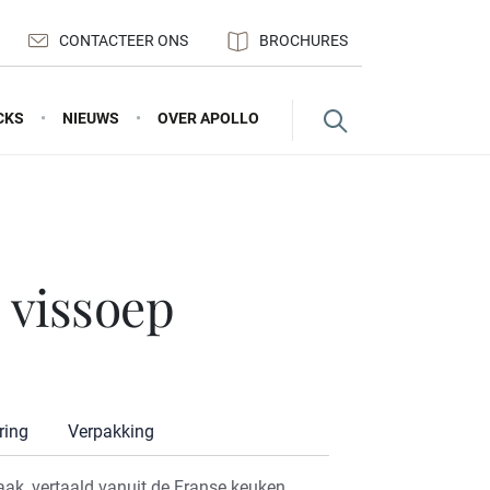
CONTACTEER ONS
BROCHURES
CKS
NIEUWS
OVER APOLLO
e vissoep
ring
Verpakking
ak, vertaald vanuit de Franse keuken.