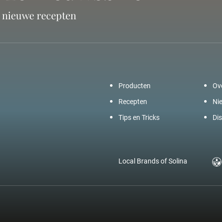
n nieuwe recepten
Producten
Ov
Recepten
Ni
Tips en Tricks
Dis
Local Brands of Solina