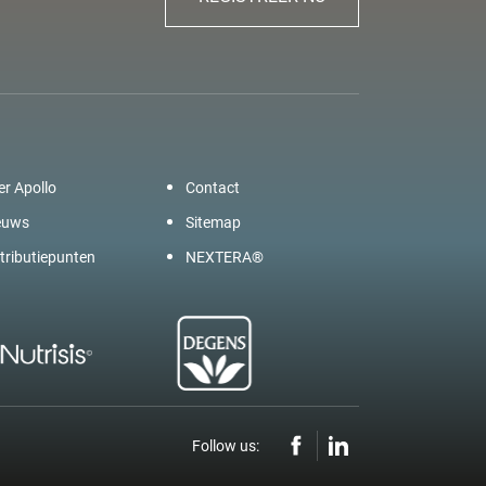
er Apollo
Contact
euws
Sitemap
tributiepunten
NEXTERA®
Follow us: