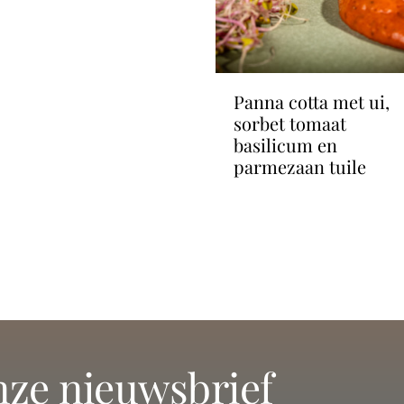
panna cotta met ui,
sorbet tomaat
basilicum en
parmezaan tuile
onze nieuwsbrief