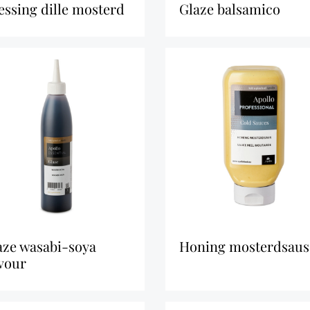
ressing dille mosterd
glaze balsamico
honing mosterdsaus
avour