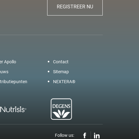
REGISTREER NU
er Apollo
Contact
euws
Sitemap
tributiepunten
NEXTERA®
Follow us: