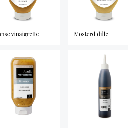
ranse vinaigrette
mosterd dille